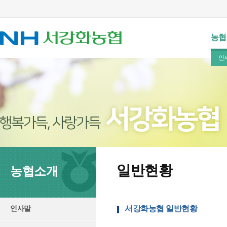
농협
인
일반현황
농협소개
서강화농협 일반현황
인사말