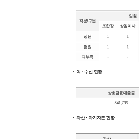
임원
직분/구분
조합장
상임이사
정원
1
1
현원
1
1
과부족
-
-
여 · 수신 현황
상호금융대출금
341,796
자산 · 자기자본 현황
자산