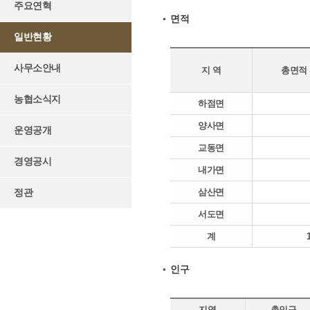
주요연혁
면적
일반현황
사무소안내
지 역
총면적
농협소식지
하점면
양사면
운영공개
교동면
경영공시
내가면
삼산면
정관
서도면
계
인구
지역
총인구