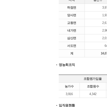
하점면
3,9
양사면
1,9
교동면
2,6
내가면
2,9
삼산면
2,0
서도면
6
계
14,0
영농회조직
조합원가입율
농가수
조합원수
3,916
4,342
임직원현황