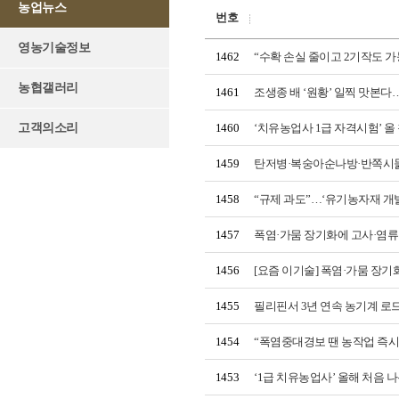
농업뉴스
번호
영농기술정보
1462
“수확 손실 줄이고 2기작도 가
농협갤러리
1461
조생종 배 ‘원황’ 일찍 맛본다
고객의소리
1460
‘치유농업사 1급 자격시험’ 올
1459
탄저병·복숭아순나방·반쪽시듦
1458
“규제 과도”…‘유기농자재 개
1457
폭염·가뭄 장기화에 고사·염
1456
[요즘 이기술] 폭염·가뭄 장
1455
필리핀서 3년 연속 농기계 로드
1454
“폭염중대경보 땐 농작업 즉시
1453
‘1급 치유농업사’ 올해 처음