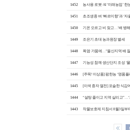
1452
농사용 로봇·AI ‘미래농업’ 한
1451
초조생종 벼 ‘빠르미향’과 ‘
1450
기온 오르고 비 잦고…‘배 병해
1449
조은기 초대 농과원장 별세
1448
폭염·가뭄에…“울산지역 배 잘
1447
기능성 참깨 생산단지 조성 ‘물
1446
[주목! 이상품] 팜한농 ‘명품플
1445
[이색 종자 열전] 포슬한 식감
1444
“설탕 줄이고 지역 살리고”…‘
1443
작물보호제 지침서 8월3일부터