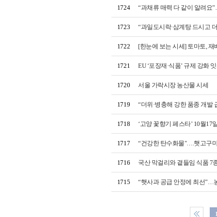
1724
“과채류 매력 다 같이 알려요”…
1723
“과일도시락·삼계탕 드시고 
1722
[한눈에 보는 시세] 토마토, 
1721
EU ‘포장재·식품’ 규제 강화 
1720
서울 가락시장 농산물 시세
1719
“더위·병충해 강한 품종 개발 
1718
‘고양 꽃향기 페스타’ 10월1
1717
“건강한 탄수화물"….햇고구마
1716
국산 막걸리와 곁들임 식품 7
1715
“햇사과 공급 안정에 최선”…