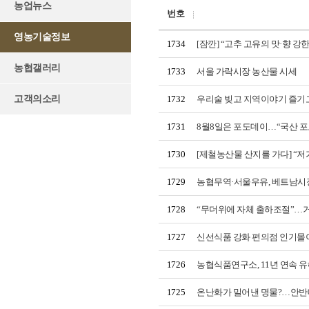
농업뉴스
번호
영농기술정보
1734
[잠깐] “고추 고유의 맛·향 강
농협갤러리
1733
서울 가락시장 농산물 시세
고객의소리
1732
우리술 빚고 지역이야기 즐기고
1731
8월8일은 포도데이…“국산 포
1730
[제철농산물 산지를 가다] “저
1729
농협무역·서울우유, 베트남시
1728
“무더위에 자체 출하조절”…
1727
신선식품 강화 편의점 인기몰이…
1726
농협식품연구소, 11년 연속 
1725
온난화가 밀어낸 명물?…안반