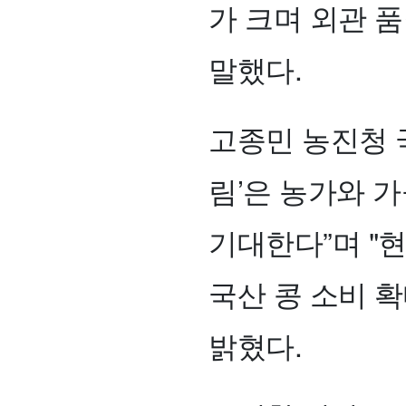
가 크며 외관 
말했다.
고종민 농진청
림’은 농가와 
기대한다”며 "
국산 콩 소비 
밝혔다.