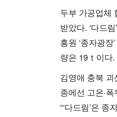
두부 가공업체 
받았다. ‘다드
흥원 ‘종자광장’
량은 19ｔ이다.
김영애 충북 괴
종에선 고온·폭
“‘다드림’은 종