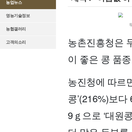
농업뉴스
영농기술정보
두
농협갤러리
농촌진흥청은 두
고객의소리
이 좋은 콩 품종
농진청에 따르면 
콩’(216%)보다
9ｇ으로 ‘대원콩
더 많은 두부를